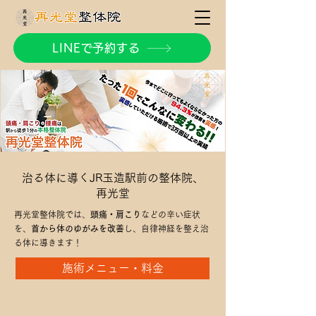
LINEで予約する
治る体に導くJR玉造駅前の整体院、
再光堂
再光堂整体院では、
頭痛・肩こり
などの辛い症状
を、
首から体のゆがみを改善
し、自律神経を整え治
る体に導きます！
施術メニュー・料金