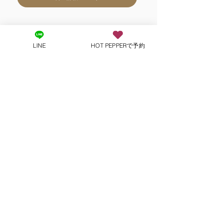
小顔矯正コース
LINE
HOT PEPPERで予約
整体コースと同時で割引価格「整体料金+ ¥
2,000」となります！
料金詳細
小顔・骨盤・ねこ背・X脚・O
脚 全部コミ美容お得コース
整体コースと同時で割引価格「整体料金+ ¥
2,000」となります！
料金詳細
自律神経調整コース
脳のバランスを整え、自律神経の乱れを調整
する事により、アトピー、アレルギー、う